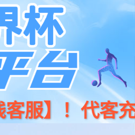
者关系
联系我们
在线购买