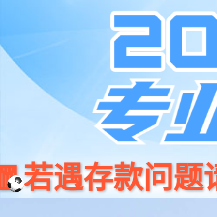
333体育
走进
333体育期刊
公司简介
企业文化
【
2025-07-28
】