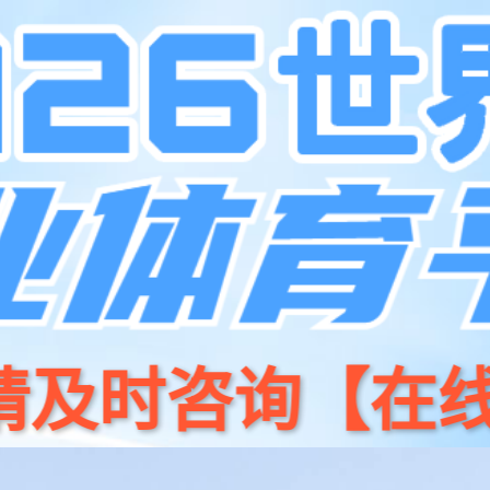
33体育
产品中心
新闻资讯
品牌文化
投资
42度333体育酒迎宾