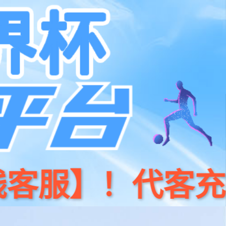
者关系
联系我们
在线购买
龙马本色